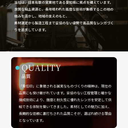
当社は、日本有数の窯業地である愛知県に拠点を構えています。
良質な粘土資源と、長年培われた高度な技術が集積するこの地の
強みを活かし、地域の支えのもと、
素材選定から製造工程まで妥協のない姿勢で高品質なレンガづく
りを追求しています。
QUALITY
品質
「責任印」に象徴される誠実なものづくりの精神は、現在の
品質にも受け継がれています。妥協のない工程管理と確かな
焼成技術により、強度と耐久性に優れたレンガを安定して供
給できる体制を築いてきました。素材としての魅力に加え、
長期的な信頼に裏打ちされた品質こそが、選ばれ続ける理由
となっています。