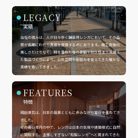
LEGACY
実績
当社の強みは、人が日々歩く舗装用レンガにおいて、その品
質が長期にわたり真価を発揮する点にあります。施工直後の
美しさだけでなく、時を重ねた後の景観や耐久性まで見据え
た製品づくりにより、公共空間や街並みを支えてきた確かな
実績を築いてきました。
FEATURES
特徴
岡田煉瓦は、日本の風景とともに歩みながら変化を重ねてき
ました。
その長い年月の中で、レンガは日本の気候や建築様式に自然
に調和する、主張しすぎない“和製レンガ”へと育まれてきた