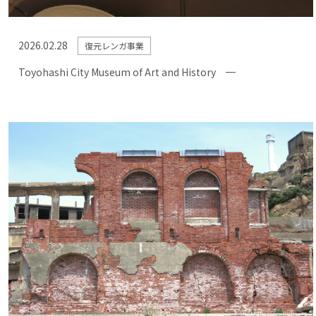
2026.02.28
復元レンガ事業
Toyohashi City Museum of Art and History