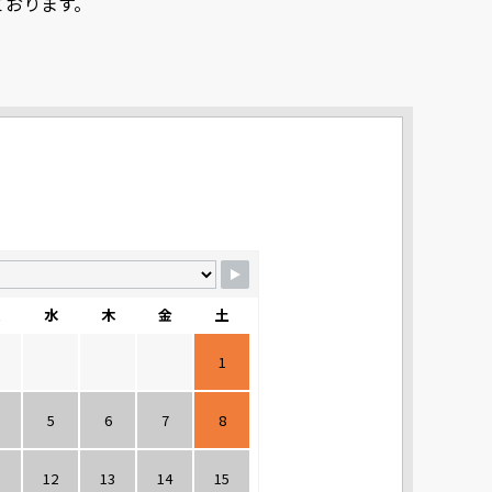
ております。
火
水
木
金
土
1
5
6
7
8
1
12
13
14
15