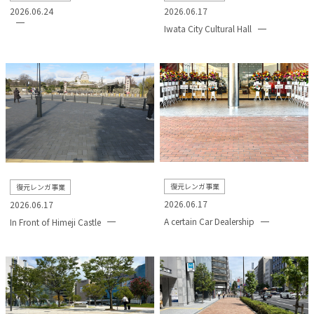
2026.06.24
2026.06.17
Iwata City Cultural Hall
復元レンガ事業
復元レンガ事業
2026.06.17
2026.06.17
A certain Car Dealership
In Front of Himeji Castle